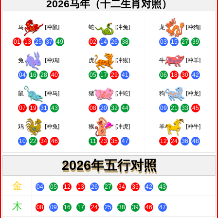
2026马年（十二生肖对照）
马
[冲鼠]
蛇
[冲兔]
龙
[冲狗]
01
13
25
37
49
02
14
26
38
03
15
27
39
兔
[冲鸡]
虎
[冲猴]
牛
[冲羊]
04
16
28
40
05
17
29
41
06
18
30
42
鼠
[冲马]
猪
[冲蛇]
狗
[冲龙]
07
19
31
43
08
20
32
44
09
21
33
45
鸡
[冲兔]
猴
[冲虎]
羊
[冲牛]
10
22
34
46
11
23
35
47
12
24
36
48
2026年五行对照
金
04
05
12
13
26
27
34
35
42
43
木
08
09
16
17
24
25
38
39
46
47