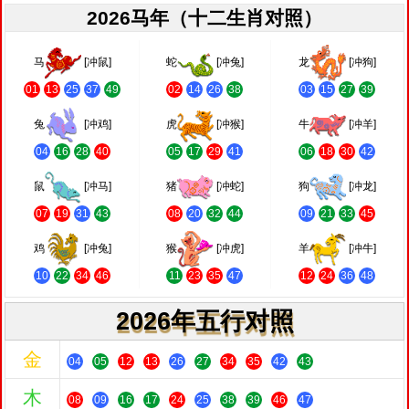
2026马年（十二生肖对照）
马
[冲鼠]
蛇
[冲兔]
龙
[冲狗]
01
13
25
37
49
02
14
26
38
03
15
27
39
兔
[冲鸡]
虎
[冲猴]
牛
[冲羊]
04
16
28
40
05
17
29
41
06
18
30
42
鼠
[冲马]
猪
[冲蛇]
狗
[冲龙]
07
19
31
43
08
20
32
44
09
21
33
45
鸡
[冲兔]
猴
[冲虎]
羊
[冲牛]
10
22
34
46
11
23
35
47
12
24
36
48
2026年五行对照
金
04
05
12
13
26
27
34
35
42
43
木
08
09
16
17
24
25
38
39
46
47