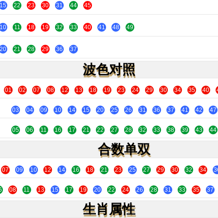
15
22
23
30
31
44
45
10
11
18
19
32
33
40
41
48
49
20
21
28
29
36
37
波色对照
01
02
07
08
12
13
18
19
23
24
29
30
34
35
40
03
04
09
10
14
15
20
25
26
31
36
37
41
42
47
05
06
11
16
17
21
22
27
28
32
33
38
39
43
44
合数单双
07
09
10
12
14
16
18
21
23
25
27
29
30
32
34
3
6
08
11
13
15
17
19
20
22
24
26
28
31
33
35
37
生肖属性