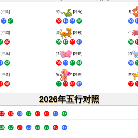
[冲鼠]
蛇
[冲兔]
龙
37
49
02
14
26
38
03
1
[冲鸡]
虎
[冲猴]
牛
28
40
05
17
29
41
06
1
[冲马]
猪
[冲蛇]
狗
31
43
08
20
32
44
09
2
[冲兔]
猴
[冲虎]
羊
34
46
11
23
35
47
12
2
2026年五行对照
12
13
26
27
34
35
42
43
16
17
24
25
38
39
46
47