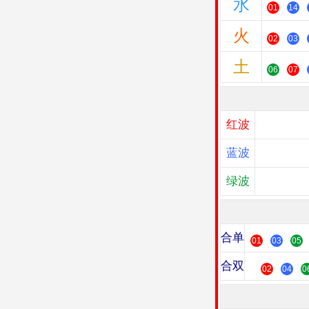
水
01
14
火
02
03
土
06
07
红波
蓝波
绿波
合单
01
03
05
合双
02
04
0