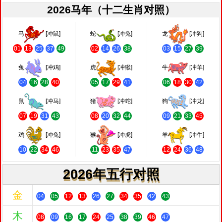
2026马年（十二生肖对照）
马
[冲鼠]
蛇
[冲兔]
龙
[冲狗]
01
13
25
37
49
02
14
26
38
03
15
27
39
兔
[冲鸡]
虎
[冲猴]
牛
[冲羊]
04
16
28
40
05
17
29
41
06
18
30
42
鼠
[冲马]
猪
[冲蛇]
狗
[冲龙]
07
19
31
43
08
20
32
44
09
21
33
45
鸡
[冲兔]
猴
[冲虎]
羊
[冲牛]
10
22
34
46
11
23
35
47
12
24
36
48
2026年五行对照
金
04
05
12
13
26
27
34
35
42
43
木
08
09
16
17
24
25
38
39
46
47