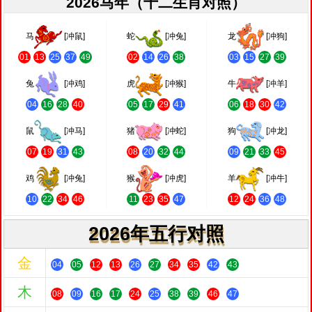
2026马年（十二生肖对照）
马
[冲鼠]
蛇
[冲兔]
龙
[冲狗]
01
13
25
37
49
02
14
26
38
03
15
27
39
兔
[冲鸡]
虎
[冲猴]
牛
[冲羊]
04
16
28
40
05
17
29
41
06
18
30
42
鼠
[冲马]
猪
[冲蛇]
狗
[冲龙]
07
19
31
43
08
20
32
44
09
21
33
45
鸡
[冲兔]
猴
[冲虎]
羊
[冲牛]
10
22
34
46
11
23
35
47
12
24
36
48
2026年五行对照
金
04
05
12
13
26
27
34
35
42
43
木
08
09
16
17
24
25
38
39
46
47