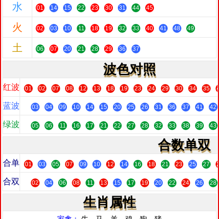
水
01
14
15
22
23
30
31
44
45
火
02
03
10
11
18
19
32
33
40
41
48
49
土
06
07
20
21
28
29
36
37
波色对照
红波
01
02
07
08
12
13
18
19
23
24
29
30
34
35
蓝波
03
04
09
10
14
15
20
25
26
31
36
37
41
42
绿波
05
06
11
16
17
21
22
27
28
32
33
38
39
43
合数单双
合单
01
03
05
07
09
10
12
14
16
18
21
23
25
27
合双
02
04
06
08
11
13
15
17
19
20
22
24
26
28
生肖属性
家禽：
牛、马、羊、鸡、狗、猪