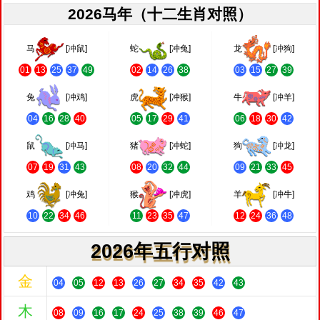
2026马年（十二生肖对照）
马
[冲鼠]
蛇
[冲兔]
龙
[冲狗]
01
13
25
37
49
02
14
26
38
03
15
27
39
兔
[冲鸡]
虎
[冲猴]
牛
[冲羊]
04
16
28
40
05
17
29
41
06
18
30
42
鼠
[冲马]
猪
[冲蛇]
狗
[冲龙]
07
19
31
43
08
20
32
44
09
21
33
45
鸡
[冲兔]
猴
[冲虎]
羊
[冲牛]
10
22
34
46
11
23
35
47
12
24
36
48
2026年五行对照
金
04
05
12
13
26
27
34
35
42
43
木
08
09
16
17
24
25
38
39
46
47