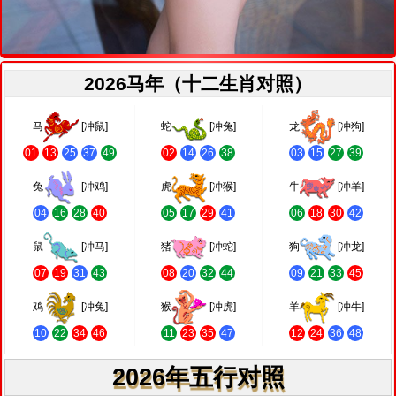
2026马年（十二生肖对照）
马
[冲鼠]
蛇
[冲兔]
龙
[冲狗]
01
13
25
37
49
02
14
26
38
03
15
27
39
兔
[冲鸡]
虎
[冲猴]
牛
[冲羊]
04
16
28
40
05
17
29
41
06
18
30
42
鼠
[冲马]
猪
[冲蛇]
狗
[冲龙]
07
19
31
43
08
20
32
44
09
21
33
45
鸡
[冲兔]
猴
[冲虎]
羊
[冲牛]
10
22
34
46
11
23
35
47
12
24
36
48
2026年五行对照