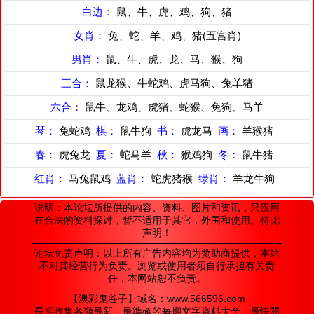
白边：
鼠、牛、虎、鸡、狗、猪
女肖：
兔、蛇、羊、鸡、猪(五宫肖)
男肖：
鼠、牛、虎、龙、马、猴、狗
三合：
鼠龙猴、牛蛇鸡、虎马狗、兔羊猪
六合：
鼠牛、龙鸡、虎猪、蛇猴、兔狗、马羊
琴：
兔蛇鸡
棋：
鼠牛狗
书：
虎龙马
画：
羊猴猪
春：
虎兔龙
夏：
蛇马羊
秋：
猴鸡狗
冬：
鼠牛猪
红肖：
马兔鼠鸡
蓝肖：
蛇虎猪猴
绿肖：
羊龙牛狗
说明：本论坛所提供的内容、资料、图片和资讯，只应用
在合法的资料探讨，暂不适用于其它，外围和使用。特此
声明！
论坛免责声明：以上所有广告内容均为赞助商提供，本站
不对其经营行为负责。浏览或使用者须自行承担有关责
任，本网站恕不负责。
【澳彩鬼谷子】域名：www.566596.com
長期收集各類最新、最準確的每期文字資料大全，最快開