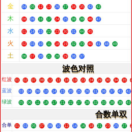
金
04
05
12
13
26
27
34
35
42
43
木
08
09
16
17
24
25
38
39
46
47
水
01
14
15
22
23
30
31
44
45
火
02
03
10
11
18
19
32
33
40
41
48
49
土
06
07
20
21
28
29
36
37
波色对照
红波
01
02
07
08
12
13
18
19
23
24
29
30
34
35
蓝波
03
04
09
10
14
15
20
25
26
31
36
37
41
42
绿波
05
06
11
16
17
21
22
27
28
32
33
38
39
43
合数单双
合单
01
03
05
07
09
10
12
14
16
18
21
23
25
27